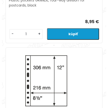
Plastic pockets GRANDE, four-way division for
postcards, black
8,95 €
-
+