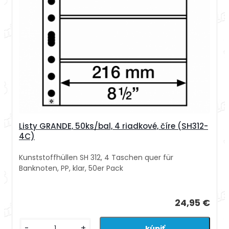
Listy GRANDE, 50ks/bal, 4 riadkové, číre (SH312-
4C)
Kunststoffhüllen SH 312, 4 Taschen quer für
Banknoten, PP, klar, 50er Pack
24,95 €
-
+