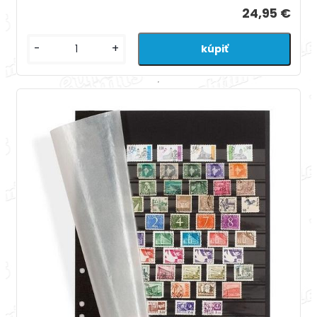
24,95 €
-
+