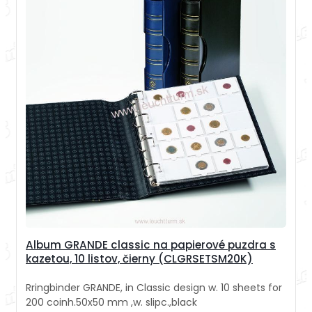
Album GRANDE classic na papierové puzdra s
kazetou, 10 listov, čierny (CLGRSETSM20K)
Rringbinder GRANDE, in Classic design w. 10 sheets for
200 coinh.50x50 mm ,w. slipc.,black