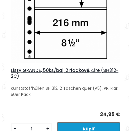
Listy GRANDE, 50ks/bal, 2 riadkové, číre (SH312-
2C)
Kunststoffhüllen SH 312, 2 Taschen quer (A5), PP, klar,
50er Pack
24,95 €
-
+