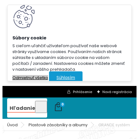
S cieľom uľahčiť užívateľom používať naše webové
stránky využívame cookies. Používaním našich stránok
súhlasíte s ukladaním súborov cookie na vašom
počítači / zariadení. Nastavenia cookies môžete zmeniť
v nastavení vášho prehliadača.
Súhlasím
Odmietnuť všetko
Prihlásenie
Nová registrácia
0
Hľadanie
Úvod
Plastové zásobníky a albumy
GRANDE systém