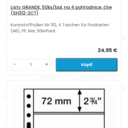
Listy GRANDE, 50ks/bal, na 4 pohľadnice, číre
(SH312-2CT)
Kunststoffhüllen SH 312, 4 Taschen für Postkarten
(A6), PP, klar, 50erPack
24,95 €
-
+