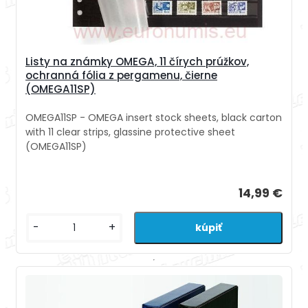
Listy na známky OMEGA, 11 čírych prúžkov,
ochranná fólia z pergamenu, čierne
(OMEGA11SP)
OMEGA11SP - OMEGA insert stock sheets, black carton
with 11 clear strips, glassine protective sheet
(OMEGA11SP)
14,99 €
-
+