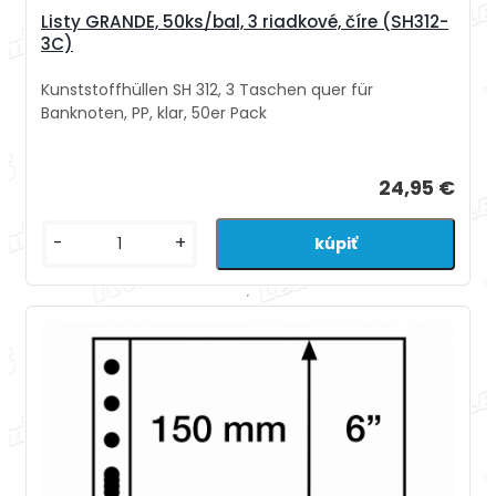
Listy GRANDE, 50ks/bal, 3 riadkové, číre (SH312-
3C)
Kunststoffhüllen SH 312, 3 Taschen quer für
Banknoten, PP, klar, 50er Pack
24,95 €
-
+