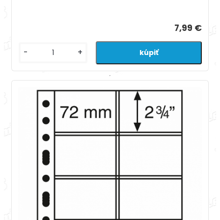
7,99 €
-
+