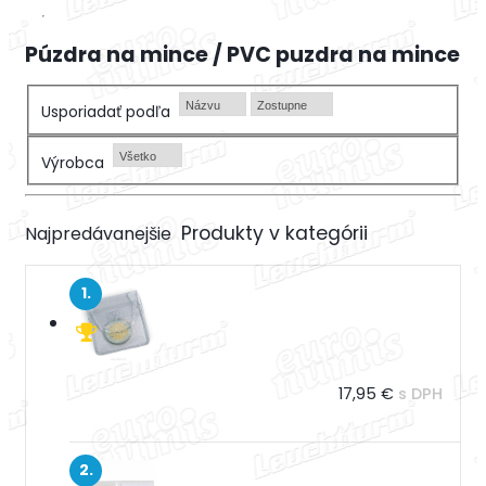
Púzdra na mince / PVC puzdra na mince
Názvu
Zostupne
Usporiadať podľa
Všetko
Výrobca
Najpredávanejšie
1.
17,95 €
s DPH
2.