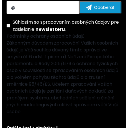
Súhlasím so
spracovaním osobných údajov
pre
zasielanie
newsletteru
.
Podmínky ochrany osobních údajů
Zákonným důvodem zpracování Vašich osobních
údajů je Váš souhlas dávaný tímto správci ve
smyslu čl. 6 odst. 1 písm. a) Nařízení Evropského
parlamentu a Rady 2016/679 o ochraně fyzických
osob v souvislosti se zpracováním osobních údajů
a o volném pohybu těchto údajů a o zrušení
směrnice 95/46/ES. Účelem zpracování Vašich
osobních údajů je zasílání daňových dokladů za
pronájem systému, obchodních sdělení a činění
jiných marketingových aktivit správcem vůči Vaší
osobě.
Opíšte text z obrázku: *