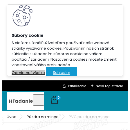
S cieľom uľahčiť užívateľom používať naše webové
stránky využívame cookies. Používaním našich stránok
súhlasíte s ukladaním súborov cookie na vašom
počítači / zariadení. Nastavenia cookies môžete zmeniť
v nastavení vášho prehliadača.
Súhlasím
Odmietnuť všetko
Prihlásenie
Nová registrácia
0
Hľadanie
Úvod
Púzdra na mince
PVC puzdra na mince